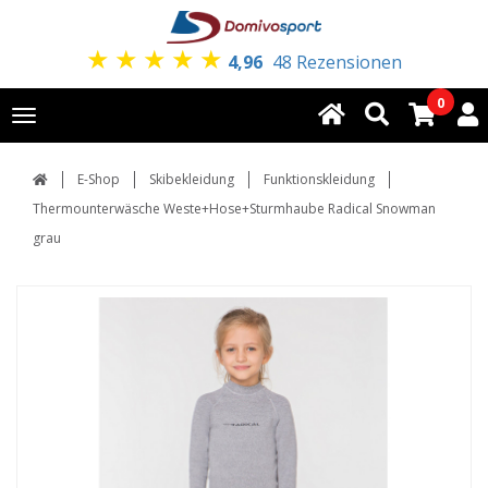
★
★
★
★
★
4,96
48 Rezensionen
0
Toggle
navigation
E-Shop
Skibekleidung
Funktionskleidung
Thermounterwäsche Weste+Hose+Sturmhaube Radical Snowman
grau