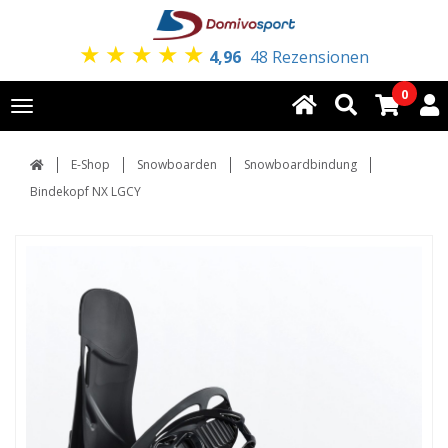
★
★
★
★
★
4,96
48 Rezensionen
0
Toggle
navigation
E-Shop
Snowboarden
Snowboardbindung
Bindekopf NX LGCY