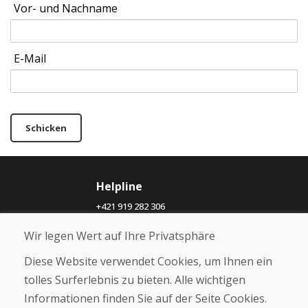
Vor- und Nachname
E-Mail
Schicken
Helpline
+421 919 282 306
info@domivosport.ch
Wir legen Wert auf Ihre Privatsphäre
Über uns
Diese Website verwendet Cookies, um Ihnen ein
Blog
tolles Surferlebnis zu bieten. Alle wichtigen
Über uns
Informationen finden Sie auf der Seite Cookies.
Geschäft