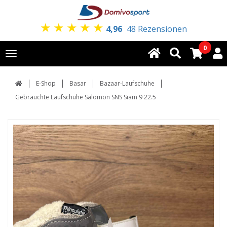
★
★
★
★
★
4,96
48 Rezensionen
0
Toggle
navigation
E-Shop
Basar
Bazaar-Laufschuhe
Gebrauchte Laufschuhe Salomon SNS Siam 9 22.5