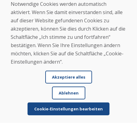
Notwendige Cookies werden automatisch
Kontakt
aktiviert. Wenn Sie damit einverstanden sind, alle
auf dieser Website gefundenen Cookies zu
Kaufen
akzeptieren, können Sie dies durch Klicken auf die
E-Shop
Geschäftsbedingungen
Schaltfläche „Ich stimme zu und fortfahren“
Transport
bestätigen. Wenn Sie Ihre Einstellungen ändern
Zahlung
möchten, klicken Sie auf die Schaltfläche „Cookie-
Beschwerde
Rückgabe und Umtausch von Waren
Einstellungen ändern“.
Schutz personenbezogener Daten
Cookies
Akzeptiere alles
Ablehnen
Cookie-Einstellungen bearbeiten
© DOMIVOSPORT 2026, Alle Rechte vorbehalten
DUFEKSOFT
-
Website-Erstellung
,
Erstellung von E-Shops