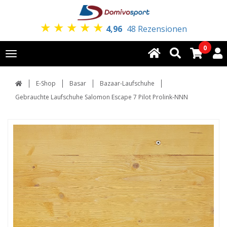
★
★
★
★
★
4,96
48 Rezensionen
0
Toggle
navigation
E-Shop
Basar
Bazaar-Laufschuhe
Gebrauchte Laufschuhe Salomon Escape 7 Pilot Prolink-NNN