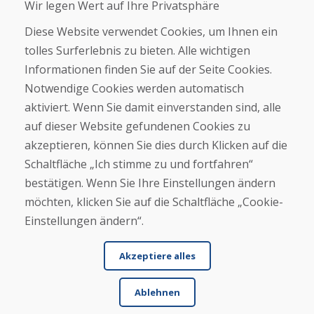
Wir legen Wert auf Ihre Privatsphäre
Über uns
Diese Website verwendet Cookies, um Ihnen ein
Blog
tolles Surferlebnis zu bieten. Alle wichtigen
Über uns
Informationen finden Sie auf der Seite Cookies.
Geschäft
Notwendige Cookies werden automatisch
Kontakt
aktiviert. Wenn Sie damit einverstanden sind, alle
auf dieser Website gefundenen Cookies zu
Kaufen
akzeptieren, können Sie dies durch Klicken auf die
E-Shop
Geschäftsbedingungen
Schaltfläche „Ich stimme zu und fortfahren“
Transport
bestätigen. Wenn Sie Ihre Einstellungen ändern
Zahlung
möchten, klicken Sie auf die Schaltfläche „Cookie-
Beschwerde
Rückgabe und Umtausch von Waren
Einstellungen ändern“.
Schutz personenbezogener Daten
Cookies
Akzeptiere alles
Ablehnen