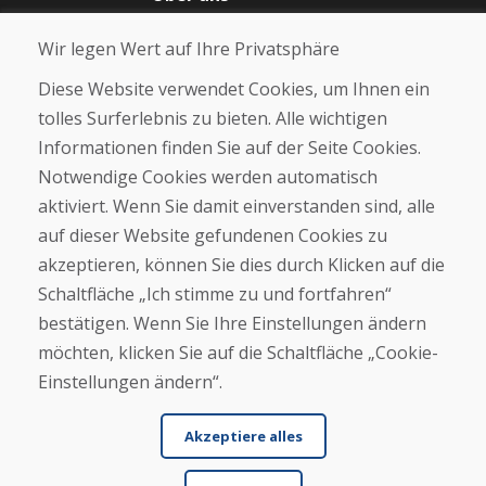
Blog
Wir legen Wert auf Ihre Privatsphäre
Über uns
Geschäft
Diese Website verwendet Cookies, um Ihnen ein
Kontakt
tolles Surferlebnis zu bieten. Alle wichtigen
Informationen finden Sie auf der Seite Cookies.
Kaufen
Notwendige Cookies werden automatisch
E-Shop
Geschäftsbedingungen
aktiviert. Wenn Sie damit einverstanden sind, alle
Transport
auf dieser Website gefundenen Cookies zu
Zahlung
akzeptieren, können Sie dies durch Klicken auf die
Beschwerde
Rückgabe und Umtausch von Waren
Schaltfläche „Ich stimme zu und fortfahren“
Schutz personenbezogener Daten
bestätigen. Wenn Sie Ihre Einstellungen ändern
Cookies
möchten, klicken Sie auf die Schaltfläche „Cookie-
Einstellungen ändern“.
Akzeptiere alles