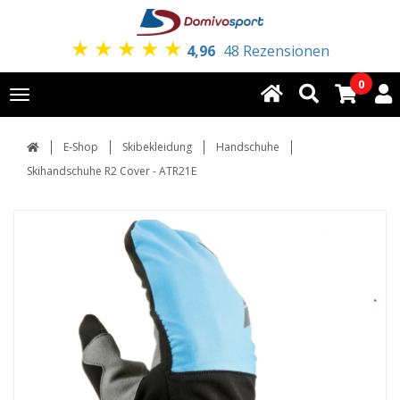
★
★
★
★
★
4,96
48 Rezensionen
0
Toggle
navigation
E-Shop
Skibekleidung
Handschuhe
Skihandschuhe R2 Cover - ATR21E