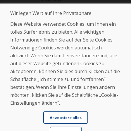
Blog
Wir legen Wert auf Ihre Privatsphäre
Über uns
Geschäft
Diese Website verwendet Cookies, um Ihnen ein
Kontakt
tolles Surferlebnis zu bieten. Alle wichtigen
Informationen finden Sie auf der Seite Cookies.
Kaufen
Notwendige Cookies werden automatisch
E-Shop
Geschäftsbedingungen
aktiviert. Wenn Sie damit einverstanden sind, alle
Transport
auf dieser Website gefundenen Cookies zu
Zahlung
akzeptieren, können Sie dies durch Klicken auf die
Beschwerde
Rückgabe und Umtausch von Waren
Schaltfläche „Ich stimme zu und fortfahren“
Schutz personenbezogener Daten
bestätigen. Wenn Sie Ihre Einstellungen ändern
Cookies
möchten, klicken Sie auf die Schaltfläche „Cookie-
Einstellungen ändern“.
Akzeptiere alles