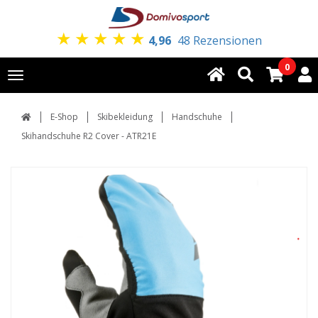
★
★
★
★
★
4,96
48 Rezensionen
0
Toggle
navigation
E-Shop
Skibekleidung
Handschuhe
Skihandschuhe R2 Cover - ATR21E