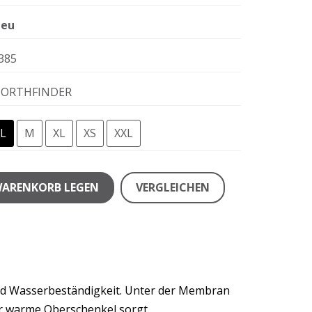
eu
385
ORTHFINDER
L
M
XL
XS
XXL
WARENKORB LEGEN
VERGLEICHEN
und Wasserbeständigkeit. Unter der Membran
für warme Oberschenkel sorgt.