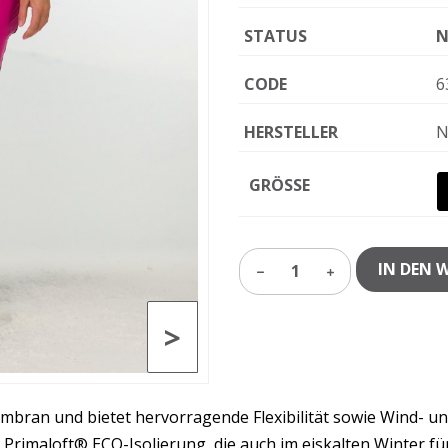
STATUS
N
CODE
6
HERSTELLER
N
GRÖSSE
IN DEN 
1
>
embran und bietet hervorragende Flexibilität sowie Wind- 
r Primaloft® ECO-Isolierung, die auch im eiskalten Winter 