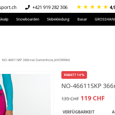
★
★
★
★
★
port.ch
+421 919 282 306
4,
Skialp
Snowboarden
Skibekleidung
Basar
GROSSHAN
NO-46611SKP 366rose Damenhose JAVORINKA
RABATT 14 %
NO-46611SKP 366
119 CHF
139 CHF
VERFÜGBARKEIT
A