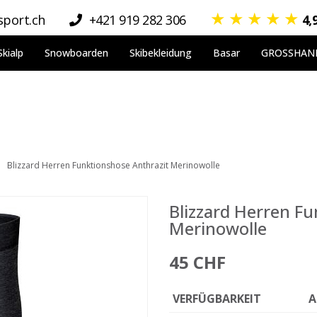
★
★
★
★
★
port.ch
+421 919 282 306
4,
Skialp
Snowboarden
Skibekleidung
Basar
GROSSHAN
Blizzard Herren Funktionshose Anthrazit Merinowolle
Blizzard Herren F
Merinowolle
45 CHF
VERFÜGBARKEIT
A