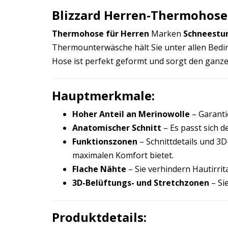
Blizzard Herren-Thermohose
Thermohose für Herren
Marken
Schneestu
Thermounterwäsche hält Sie unter allen Bedi
Hose ist perfekt geformt und sorgt den ganz
Hauptmerkmale:
Hoher Anteil an Merinowolle
– Garanti
Anatomischer Schnitt
– Es passt sich d
Funktionszonen
– Schnittdetails und 3
maximalen Komfort bietet.
Flache Nähte
– Sie verhindern Hautirri
3D-Belüftungs- und Stretchzonen
– Si
Produktdetails: