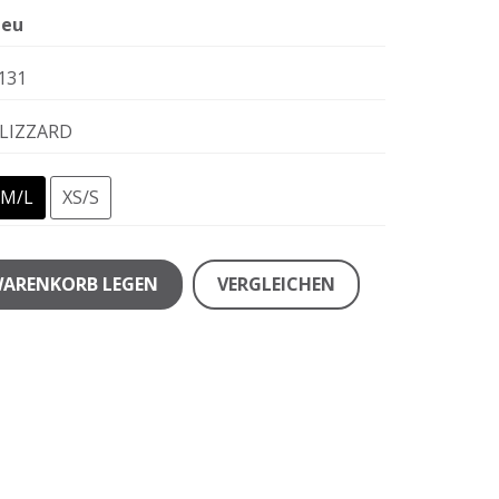
eu
131
LIZZARD
M/L
XS/S
WARENKORB LEGEN
VERGLEICHEN