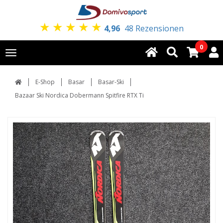
★
★
★
★
★
4,96
48 Rezensionen
0
Toggle
navigation
E-Shop
Basar
Basar-Ski
Bazaar Ski Nordica Dobermann Spitfire RTX Ti