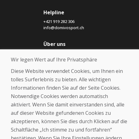
Helpline
+421 919 282 306
info@domivosport.ch
Über uns
Blog
Wir legen Wert auf Ihre Privatsphäre
Über uns
Geschäft
Diese Website verwendet Cookies, um Ihnen ein
Kontakt
tolles Surferlebnis zu bieten. Alle wichtigen
Informationen finden Sie auf der Seite Cookies.
Kaufen
Notwendige Cookies werden automatisch
E-Shop
Geschäftsbedingungen
aktiviert. Wenn Sie damit einverstanden sind, alle
Transport
auf dieser Website gefundenen Cookies zu
Zahlung
akzeptieren, können Sie dies durch Klicken auf die
Beschwerde
Rückgabe und Umtausch von Waren
Schaltfläche „Ich stimme zu und fortfahren“
Schutz personenbezogener Daten
bestätigen. Wenn Sie Ihre Einstellungen ändern