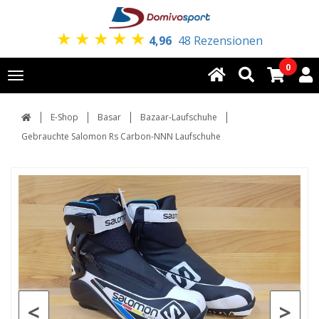
★
★
★
★
★
4,96
48 Rezensionen
0
Toggle
navigation
E-Shop
Basar
Bazaar-Laufschuhe
Gebrauchte Salomon Rs Carbon-NNN Laufschuhe
<
>