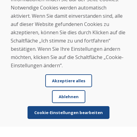
Geschäft
Notwendige Cookies werden automatisch
Kontakt
aktiviert. Wenn Sie damit einverstanden sind, alle
Kaufen
auf dieser Website gefundenen Cookies zu
akzeptieren, können Sie dies durch Klicken auf die
E-Shop
Geschäftsbedingungen
Schaltfläche „Ich stimme zu und fortfahren“
Transport
bestätigen. Wenn Sie Ihre Einstellungen ändern
Zahlung
möchten, klicken Sie auf die Schaltfläche „Cookie-
Beschwerde
Rückgabe und Umtausch von Waren
Einstellungen ändern“.
Schutz personenbezogener Daten
Cookies
Akzeptiere alles
Ablehnen
Cookie-Einstellungen bearbeiten
© DOMIVOSPORT 2026, Alle Rechte vorbehalten
DUFEKSOFT
-
Website-Erstellung
,
Erstellung von E-Shops