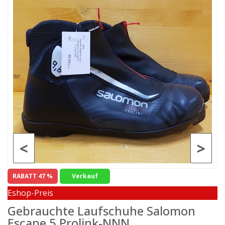
<
>
RABATT 47 %
Verkauf
Eshop-Preis
Gebrauchte Laufschuhe Salomon
Escape 5 Prolink-NNN