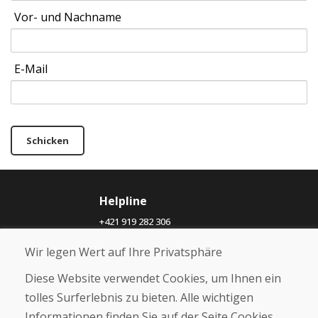
Vor- und Nachname
E-Mail
Schicken
Helpline
+421 919 282 306
info@domivosport.ch
Wir legen Wert auf Ihre Privatsphäre
Über uns
Diese Website verwendet Cookies, um Ihnen ein
Blog
tolles Surferlebnis zu bieten. Alle wichtigen
Über uns
Informationen finden Sie auf der Seite Cookies.