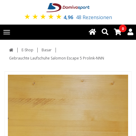
★
★
★
★
★
4,96
48 Rezensionen
0
Toggle
navigation
E-Shop
Basar
Gebrauchte Laufschuhe Salomon Escape 5 Prolink-NNN