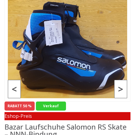
<
>
RABATT 50 %
Verkauf
Eshop-Preis
Bazar Laufschuhe Salomon RS Skate
– NNN-Bindung