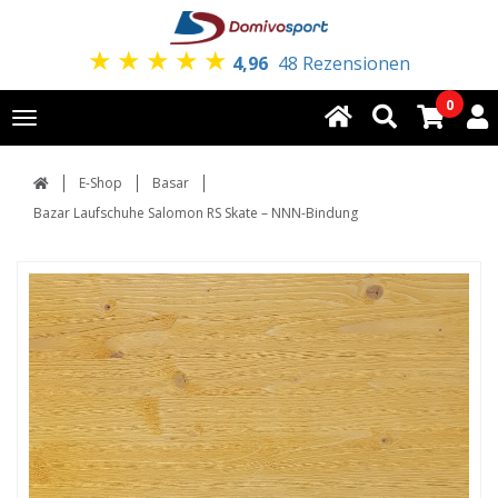
★
★
★
★
★
4,96
48 Rezensionen
0
Toggle
navigation
E-Shop
Basar
Bazar Laufschuhe Salomon RS Skate – NNN-Bindung