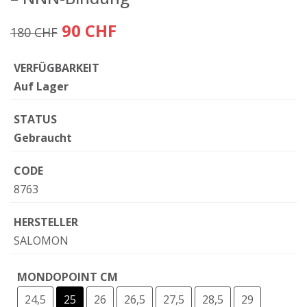
90 CHF
180 CHF
VERFÜGBARKEIT
Auf Lager
STATUS
Gebraucht
CODE
8763
HERSTELLER
SALOMON
MONDOPOINT CM
24,5
25
26
26,5
27,5
28,5
29