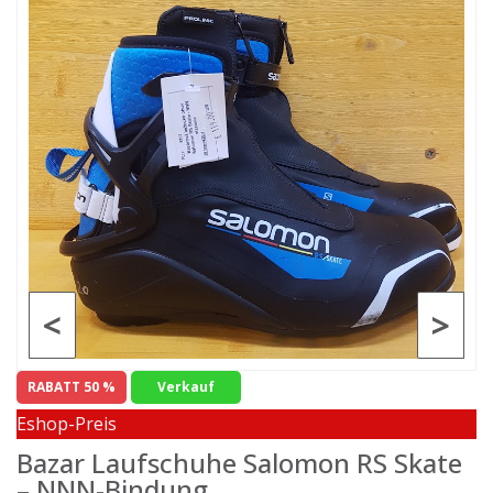
<
>
RABATT 50 %
Verkauf
Eshop-Preis
Bazar Laufschuhe Salomon RS Skate
– NNN-Bindung