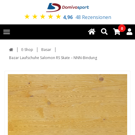
★
★
★
★
★
4,96
48 Rezensionen
0
Toggle
navigation
E-Shop
Basar
Bazar Laufschuhe Salomon RS Skate – NNN-Bindung